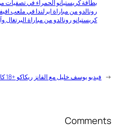
بطاقة كريستيانو الحمراء في تصفيات مونديا
رونالدو من مباراة ايرلندا في ملعب افيفا
كريستيانو رونالدو من مباراة البرتغال وآي
←
فيديو يوسف خليل مع الفانز ريكاكو +18 كامل مجانا
Comments