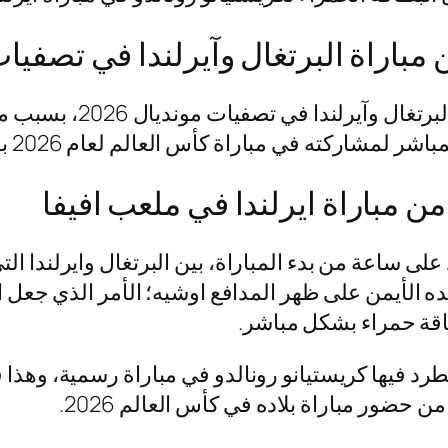
اراة البرتغال وآيرلندا في تصفيات مو
يعود سبب طرد كريستيانو 
راة كأس العالم لعام 2026 بعد تأهل منتخب بلاده البرتغال بشكل رسمي.
ن مباراة ايرلندا في ملعب افيفا
لى ساعة من بدء المباراة، بين البرتغال وايرلندا ال
ه الأيمن على ظهر المدافع اوشيه؛ الأمر الذي جعل ا
طاقة حمراء بشكل مباشر.
يطرد فيها كريستيانو رونالدو في مباراة رسمية، وهذ
من حضور مباراة بلاده في كأس العالم 2026.