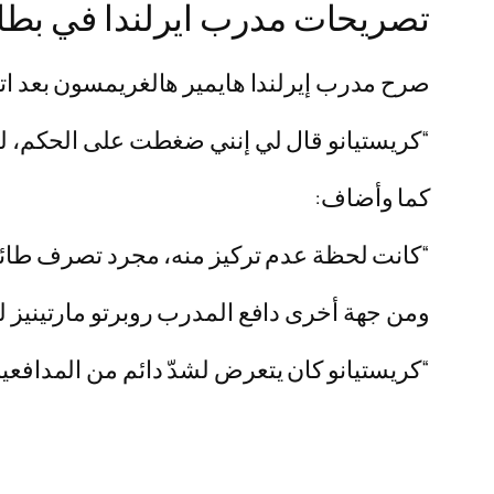
تصريحات مدرب ايرلندا في بطاقة 
صرح مدرب إيرلندا هايمير هالغريمسون بعد اته
“كريستيانو قال لي إنني ضغطت على الحكم، لكن
كما وأضاف:
“كانت لحظة عدم تركيز منه، مجرد تصرف طائ
ومن جهة أخرى دافع المدرب روبرتو مارتينيز لناد
“كريستيانو كان يتعرض لشدّ دائم من المدافعين