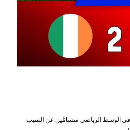
آيرلندا في تصفيات مونديال 2026، خبر أثار جدلًا كبيرًا في الوسط الرياضي متسائلين عن السبب
ا.