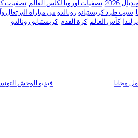
ل 2026
تصفيات اوروبا لكاس العالم
تصفيات كا
سبب طرد كريستيانو رونالدو من مباراة البرتغال وآيرل
رلندا
كأس العالم
كرة القدم
كريستيانو رونالدو
فيديو الوحش التونسي مع الفا