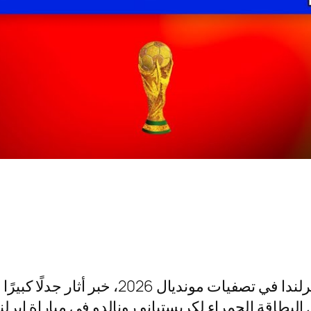
طرد كريستيانو رونالدو من مباراة البرتغال و
البطاقة الحمراء لكريستيانو رونالدو في مباراة ايرلند