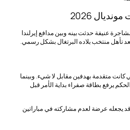
نديال 2026
رونالدو من مباراة البرتغال وآيرلندا في تصفيات مونديال 2026، بسبب مشاجرة عنيفة حدثت بينه وبين مدافع إيرلندا
تي كانت متقدمة بهدفين مقابل لا شيء. وبينما
لحكم يرفع بطاقة صفراء بداية الأمر قبل
ا قد يجعله عرضة لعدم مشاركته في مباراتين