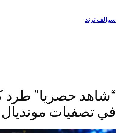
تخطى
إلى
سوالف ترند
المحتوى
“شاهد حصريا” طرد كري
في تصفيات مونديال 2026