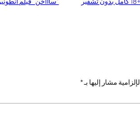
ر
“ساااخن” فيلم انطونيو سليما
إلزامية مشار إليها بـ
*