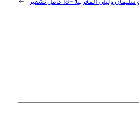
ن وليلى المغربية +18 كامل تشفير
→