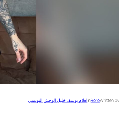
Written by
Roro
in
افلام يوسف خليل الوحش التونسي