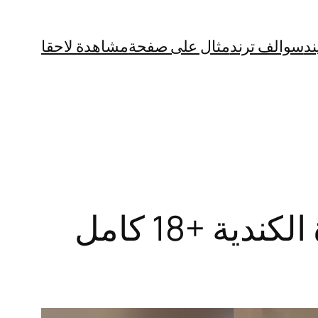
ند
سوالف ترند
مثال على صفحة
مشاهدة لاحقا
“للكبار فقط” فيلم الوحش التونسي مع الفتاة الكندية +18 كامل