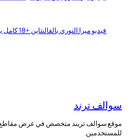
فيديو ميرا النوري بالفالنتاين +18 كامل بدون تغبيش
سوالف ترند
موقع سوالف تريند متخصص في عرض مقاطع الفيد
للمستخدمين.