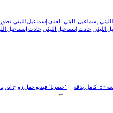
لليثي
إسماعيل الليثي
الفنان إسماعيل الليثي
تطورا
 الليثي
حادث إسماعيل الليثي
حادث إسماعيل اللي
فيديو ميرا النوري الخدامة مع طالب الجامعة +18 كامل بدقة
“حصريا” فيديو حفل زواج ابن ياسر
→