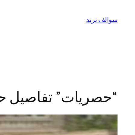
تخطى
إلى
سوالف ترند
المحتوى
“حصريات” تفاصيل حادث