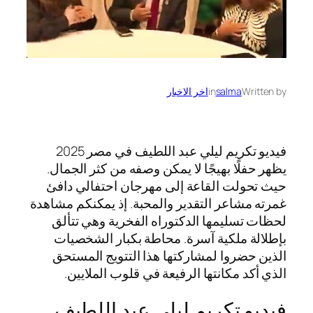
Written by
salma
in
اخر الاخبار
فيديو تكريم ليلي عبد اللطيف في مصر 2025
يظهر حفلًا بهيجًا لا يمكن وصفه من كثر الجمال.
حيث تحولت القاعة إلى مهرجان احتفالي دافئ
غمرته مشاعر التقدير والمحبة. إذ يمكنكم مشاهدة
لحظات تسليمها الدكتوراه الفخرية وهي تتألق
بإطلالة ملكية آسرة. محاطة بكبار الشخصيات
الذين حضروا لمشاركتها هذا التتويج المستحق
الذي أكد مكانتها الرفيعة في قلوب الملايين.
فيديو تكريم ليلي عبد اللطيف