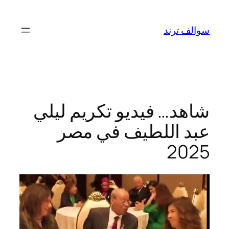
تخطى
إلى
سوالف ترند
المحتوى
شاهد… فيديو تكريم ليلي
عبد اللطيف في مصر
2025