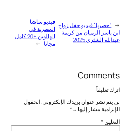
فيديو ساشا
←
“حصريا” فيديو حفل زواج
المصرية في
ابن ياسر الرميان من كريمة
الهالوين +20 كامل
عبدالله الشثري 2025
مجانا
→
Comments
اترك تعليقاً
لن يتم نشر عنوان بريدك الإلكتروني.
الحقول
الإلزامية مشار إليها بـ
*
التعليق
*