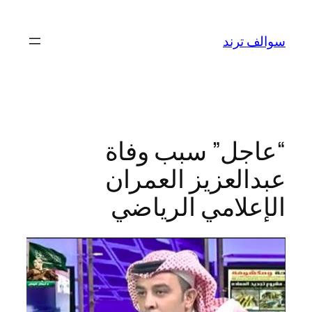
تخطى
إلى
سوالف ترند
المحتوى
“عاجل” سبب وفاة
عبدالعزيز العمران
الإعلامي الرياضي