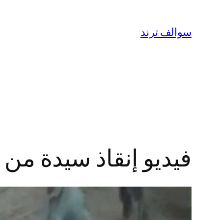
تخطى
إلى
سوالف ترند
المحتوى
فيديو إنقاذ سيدة من ح