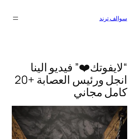
تخطى
إلى
سوالف ترند
المحتوى
“لايفوتك❤️” فيديو الينا
انجل ورئيس العصابة +20
كامل مجاني