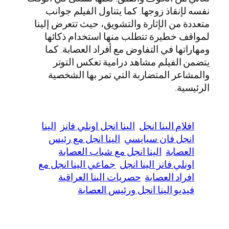
نفسه لإنقاذ زوجها. كما يتناول الفيلم جوانب
متعددة من الإثارة والتشويق، حيث تتعرض إلينا
لمواقف خطيرة تتطلب منها استخدام ذكائها
ومهاراتها في التفاوض مع أفراد العصابة. كما
يتضمن الفيلم مشاهد درامية تعكس التوتر
والمشاعر المتضاربة التي تمر بها الشخصية
الرئيسية.
افلام الينا انجل
الينا انجل اونلي فانز
الينا
انجل فان سبايسي
الينا انجل مع رئيس
العصابة
الينا انجل مع شباب العصابة
اونلي فانز الينا انجل
جماعي الينا انجل مع
افراد العصابة
حصريات الينا العراقية
فيديو الينا انجل ورئيس العصابة