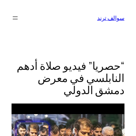
تخطى
إلى
سوالف ترند
المحتوى
“حصريا” فيديو صلاة أدهم
النابلسي في معرض
دمشق الدولي