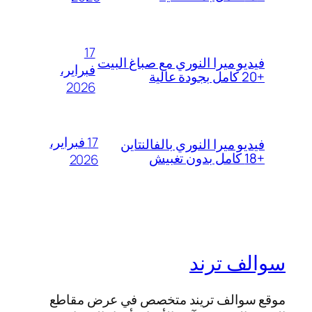
17
فيديو ميرا النوري مع صباغ البيت
فبراير،
+20 كامل بجودة عالية
2026
17 فبراير،
فيديو ميرا النوري بالفالنتاين
+18 كامل بدون تغبيش
2026
سوالف ترند
موقع سوالف تريند متخصص في عرض مقاطع