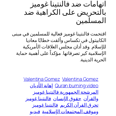
اتهامات ضد فالنتينا غوميز
بالتحريض على الكراهية ضد
المسلمين
اقتحمت فالنتينا غوميز فعالية للمسلمين في مبنى
الكابيتول في تكساس وألقت خطابًا معاديا
للإسلام. وقد أدان مجلس العلاقات الأمريكية
الإسلامية كير تصرفاتها. مؤكداً على أهمية حماية
الحرية الدينية.
Valentina Gomez
Valentina Gomez
Quran burning video
إهانة الأديان
المرشحة الجمهورية فالنتينا غوميز
والقرآن
حقوق الإنسان
فالنتينا غوميز
تحرق القرآن الكريم
فالنتينا غوميز
وموقف المجتمعات الإسلامية
فيديو