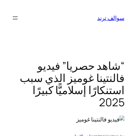
تخطى
إلى
سوالف ترند
المحتوى
“شاهد حصريا” فيديو
فالنتينا غوميز الذي سبب
استنكارًا إسلاميًّا كبيرًا
2025