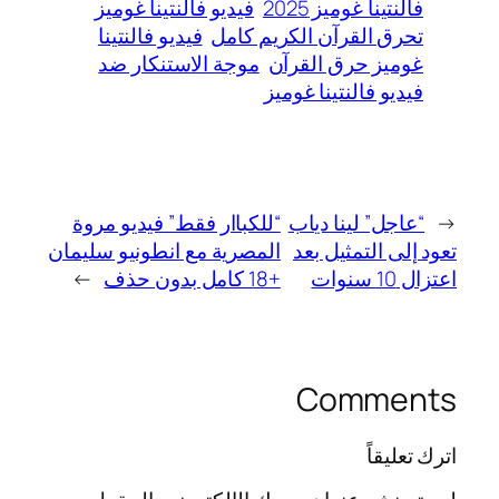
فالنتينا غوميز 2025
فيديو فالنتينا غوميز
تحرق القرآن الكريم كامل
فيديو فالنتينا
غوميز حرق القرآن
موجة الاستنكار ضد
فيديو فالنتينا غوميز
←
“عاجل” لينا دياب
“للكباار فقط” فيديو مروة
تعود إلى التمثيل بعد
المصرية مع انطونيو سليمان
اعتزال 10 سنوات
+18 كامل بدون حذف
→
Comments
اترك تعليقاً