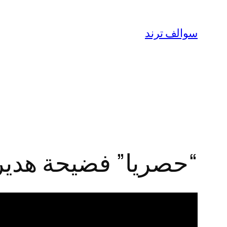
تخطى
إلى
سوالف ترند
المحتوى
“حصريا” فضيحة هدير عبدالرزا