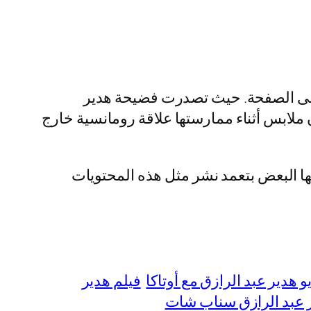
أعلى الصفحة. حيث تصدرت فضيحة هدير
بدون ملابس أثناء ممارستها علاقة رومانسية خارج
مها البعض بتعمد نشر مثل هذه المحتويات
و هدير عبد الرازق مع أوتاكا
فيلم هدير
 عبد الرازق سناب شات