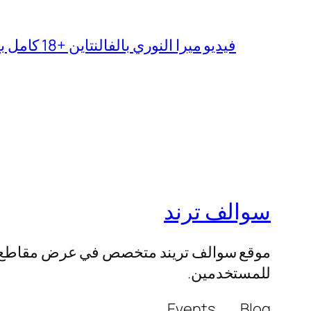
فيديو ميرا النوري بالفالنتاين +18 كامل بدون تغبيش
سوالف ترند
موقع سوالف تريند متخصص في عرض مقاطع الفيد
للمستخدمين.
Events
Blog