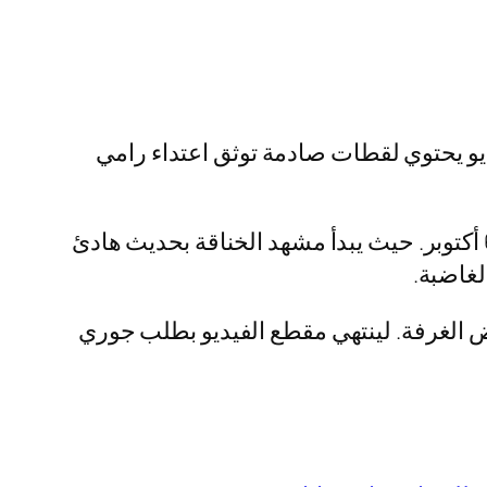
يو يحتوي لقطات صادمة توثق اعتداء رامي
يظهر مقطع الفيديو الفنانة جوري بكر وطليقها رامي أحمد في شجار داخل شقتها الفاخرة بكمبوند 6 أكتوبر. حيث يبدأ مشهد الخناقة بحديث هادئ
لغاضبة.
رض الغرفة. لينتهي مقطع الفيديو بطلب جوري