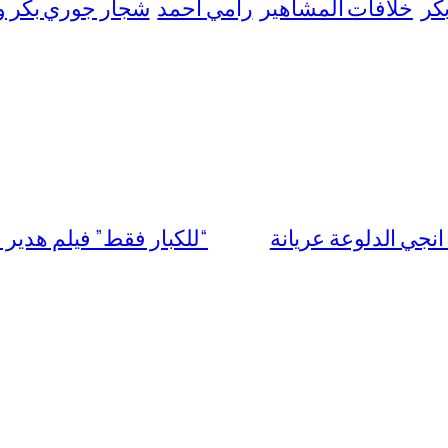
كر
خلافات المشاهير
رامي أحمد
شجار جوري بكر و
“للكبار فقط” فيلم هدير عبدالرزاق