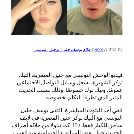
Written by
Roro
in
افلام يوسف خليل الوحش التونسي
فيديو الوحش التونسي مع حنين المصرية، التيك
توكر الشهيرة، يشعل وسائل التواصل الاجتماعي
عمومًا، وتيك توك خصوصًا. وذلك بسبب الحديث
المثير الذي تطرقا للتكلم بخصوصه.
ففي أحد البثوث المباشرة، التقى يوسف خليل
التونسي مع التيك توكر حنين المصرية في لايف
ساخن للكبار فقط +18. كما تناولا من خلاله أطراف
الحديث حول بعض المواضيع الحساسة عند العرب.