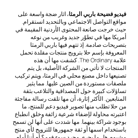
فيديو فضيحة باربي الرمثا
، اثار ضجة واسعة على
مواقع التواصل الاجتماعي وبالتحديد انستقرام.
حيث خرجت صانعة المحتوى الأردنية المقيمة في
أمريكا مها في تطوّر جديد وغريب من نوعه
بتصريحات صادمة. إذ تتهم فيها باربي الرمثا
المعروفة بإسم حلا بترويج منتجات مقلدة تحمل
علامة The Ordinary. كشفت مها أن هذه
المنتجات لا تأتي من الشركة الأصلية، بل يتم
تصنيعها داخل مصنع محلي في الرمثا، ويتم تركيب
ملصقات مستوردة من الصين عليها. مما يثير
تساؤلات كبيرة حول المصداقية والتلاعب بثقة
المتابعين. الأكثر إثارة، أن مها تلقت رسالة مفاجئة
من حلا تطلب منها تصوير فيديو دعم للمنتج، ما
اعتبرته محاولة لإضفاء شرعية زائفة وخلق انطباع
بوجود شراكة بينهما. مها شددت على أنها لن تسمح
باستخدام اسمها أو ثقة جمهورها للترويج لأي منتج
مشبوه. هل ما يجري مجرد سوء فهم؟ أم أننا أمام