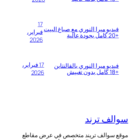
17
فيديو ميرا النوري مع صباغ البيت
فبراير،
+20 كامل بجودة عالية
2026
17 فبراير،
فيديو ميرا النوري بالفالنتاين
+18 كامل بدون تغبيش
2026
سوالف ترند
موقع سوالف تريند متخصص في عرض مقاطع