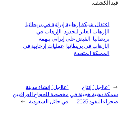
قيد الكشف.
اعتقال شبكة إرهابية إيرانية في بريطانيا
الإرهاب العابر للحدود
الإرهاب في
بريطانيا
القبض على إيراني بتهمة
الإرهاب في بريطانيا
عمليات إرخابية في
المملكة المتحدة
←
“عااجل” إنتاج
“عااجل” إنشاء مدينة
سمكة ذهبية هجينة في
مخصصة للحجاج العراقيين
صحراء النفود 2025
في حائل السعودية
→