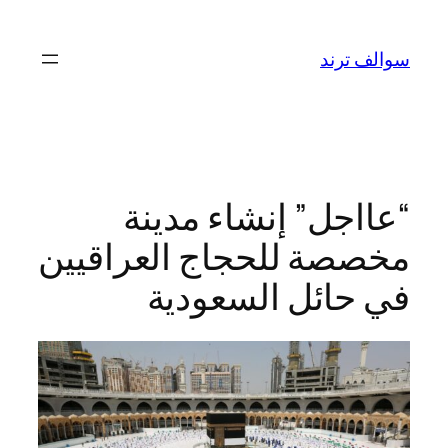
تخطى
إلى
سوالف ترند
المحتوى
“عااجل” إنشاء مدينة
مخصصة للحجاج العراقيين
في حائل السعودية