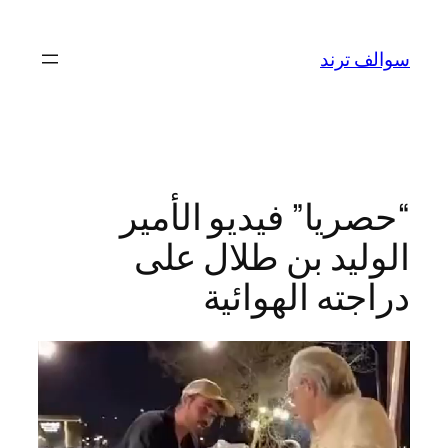
تخطى
إلى
سوالف ترند
المحتوى
“حصريا” فيديو الأمير
الوليد بن طلال على
دراجته الهوائية