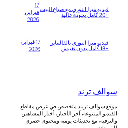
17
فيديو ميرا النوري مع صباغ البيت
فبراير،
+20 كامل بجودة عالية
2026
17 فبراير،
فيديو ميرا النوري بالفالنتاين
+18 كامل بدون تغبيش
2026
سوالف ترند
موقع سوالف تريند متخصص في عرض مقاطع
الفيديو المتنوعة، آخر الأخبار، أخبار المشاهير،
والترفيه، مع تحديثات يومية ومحتوى حصري
للمستخدمين.