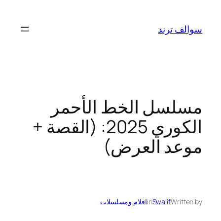
تخطى
إلى
سوالف ترند
المحتوى
مسلسل الخط الأحمر
الكوري 2025: (القصة +
موعد العرض)
Written by
Swalif
in
افلام ومسلسلات