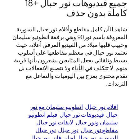
جميع فيديوهات نور حبال +18
كاملة بدون حذف
شاهد الآن كامل مقاطع وأفلام نور حبال السورية
المعروفة باسم نور90 وهي برفقة انطونيو سليمان
وحبيب قلبها ميلاد من الفيديو المرفق أعلاه. حيث
تعتمد نور حبال في معظم مقاطعها على أسلوب
بسيط وتلقائي يجعل المتابعين يشعرون بأنها قريبة
منهم. لا تتكلف في الأداء ولا تتصنع الانفعالات بل
تقدم محتوى يمزج بين اليوميات والتفاعل مع
الترندات.
افلام نور حبال
انطونيو سليمان مع نور
حبال
فيديوهات نور حبال
فيلم انطونيو
سليمان ونور حبال
لايفات نور حبال
مقاطع نور حبال
نور حبال
نور حبال
السورية
نور حبال اونلي فانز
نور حبال