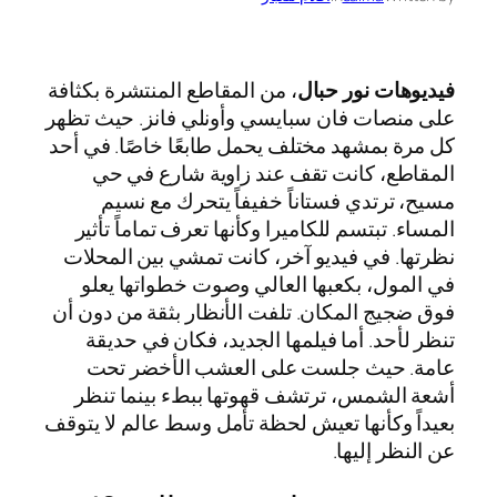
فيديوهات نور حبال
، من المقاطع المنتشرة بكثافة
على منصات فان سبايسي وأونلي فانز. حيث تظهر
كل مرة بمشهد مختلف يحمل طابعًا خاصًا. في أحد
المقاطع، كانت تقف عند زاوية شارع في حي
مسيح، ترتدي فستاناً خفيفاً يتحرك مع نسيم
المساء. تبتسم للكاميرا وكأنها تعرف تماماً تأثير
نظرتها. في فيديو آخر، كانت تمشي بين المحلات
في المول، بكعبها العالي وصوت خطواتها يعلو
فوق ضجيج المكان. تلفت الأنظار بثقة من دون أن
تنظر لأحد. أما فيلمها الجديد، فكان في حديقة
عامة. حيث جلست على العشب الأخضر تحت
أشعة الشمس، ترتشف قهوتها ببطء بينما تنظر
بعيداً وكأنها تعيش لحظة تأمل وسط عالم لا يتوقف
عن النظر إليها.