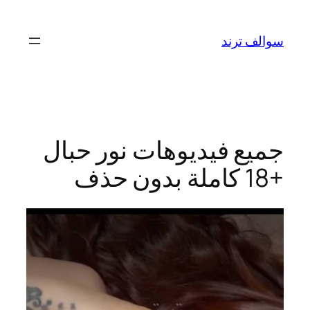
تخطى
إلى
سوالف ترند
المحتوى
جميع فيديوهات نور حبال
+18 كاملة بدون حذف