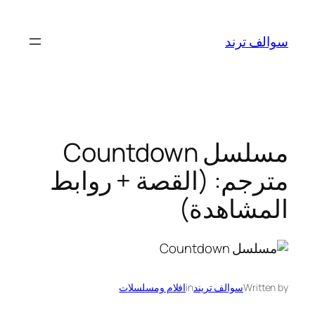
تخطى
إلى
سوالف ترند
المحتوى
مسلسل Countdown
مترجم: (القصة + روابط
المشاهدة)
Written by
سوالف تريند
in
افلام ومسلسلات