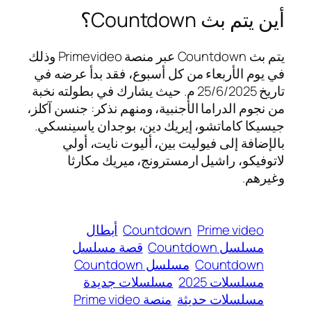
أين يتم بث Countdown؟
يتم بث Countdown عبر منصة Primevideo وذلك
في يوم الأربعاء من كل أسبوع، فقد بدأ عرضه في
تاريخ 25/6/2025 م. حيث يشارك في بطولته نخبة
من نجوم الدراما الأجنبية، ومنهم نذكر: جنسن آكلز،
جيسيكا كاماتشو، إيريك دين، بوجدان ياسينسكي.
بالإضافة إلى فيوليت بين، أليوت نايت، أولي
لاتوفيكو، راشيل ارمسترونج، ميريك مكارثا
وغيرهم.
Prime video
Countdown
أبطال
مسلسل Countdown
قصة مسلسل
Countdown
مسلسل Countdown
مسلسلات 2025
مسلسلات جديدة
مسلسلات حديثة
منصة Prime video