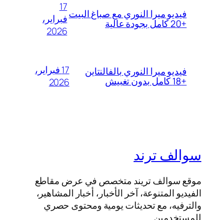
17
فيديو ميرا النوري مع صباغ البيت
فبراير،
+20 كامل بجودة عالية
2026
17 فبراير،
فيديو ميرا النوري بالفالنتاين
+18 كامل بدون تغبيش
2026
سوالف ترند
موقع سوالف تريند متخصص في عرض مقاطع
الفيديو المتنوعة، آخر الأخبار، أخبار المشاهير،
والترفيه، مع تحديثات يومية ومحتوى حصري
للمستخدمين.