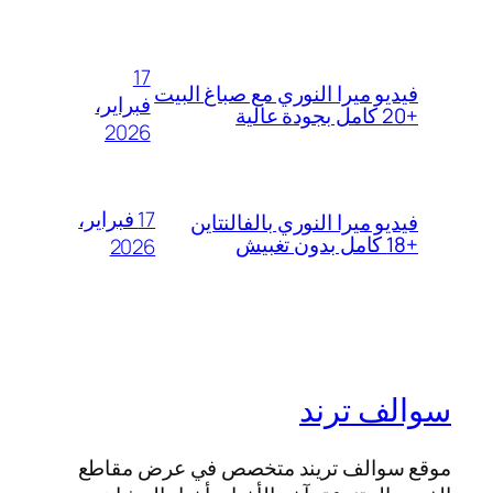
17
فيديو ميرا النوري مع صباغ البيت
فبراير،
+20 كامل بجودة عالية
2026
17 فبراير،
فيديو ميرا النوري بالفالنتاين
+18 كامل بدون تغبيش
2026
سوالف ترند
موقع سوالف تريند متخصص في عرض مقاطع