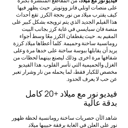
فيديو نور مع ميلاد،
من المقاطع المنتشرة بكثرة
على منصات اونلي فانز ووتويتر. حيث يظهر فيها
كيف يقترب ميلاد من نور بحجة الكرز. تقع أحداث
هذا الفيلم الجديد الذي يتم ترويجه بشكل كبير على
منصة فان سبايسي في غابة كرز بجانب البيت
المقيم به. حيث يقطفان الكرز معًا وسط أجواء
رومانسية ساخنة وحميمة. كلما أعطاها ميلاد كرزة
يريد أن يقابلها ببوسة ساخنة على خدها مرة وعلى
شفافها مرة اخرى. وذلك ليصنع بينهما لحظات من
الغزل والحميمية التي تأسر القلوب. هذا الفيديو
مخصص للكبار فقط، لما يحمله من نار وشرار تعبر
عن حب لا يعرف الحدود.
فيديو نور مع ميلاد +20 كامل
بدقة عالية
شاهد الآن حصريات ساخنة رومانسية لحظة ظهور
نور على العلن في الغابة برفقة حبيبها ميلاد