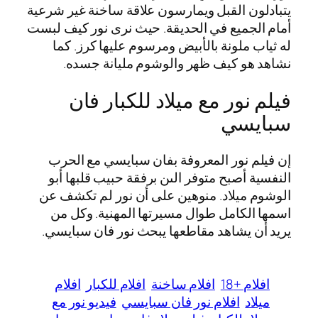
يتبادلون القبل ويمارسون علاقة ساخنة غير شرعية
أمام الجميع في الحديقة. حيث نرى نور كيف لبست
له ثياب ملونة بالأبيض ومرسوم عليها كرز. كما
نشاهد هو كيف ظهر والوشوم مليانة جسده.
فيلم نور مع ميلاد للكبار فان
سبايسي
إن فيلم نور المعروفة بفان سبايسي مع الحرب
النفسية أصبح متوفر الىن برفقة حبيب قلبها أبو
الوشوم ميلاد. منوهين على أن نور لم تكشف عن
اسمها الكامل طوال مسيرتها المهنية. وكل من
يريد أن يشاهد مقاطعها يبحث نور فان سبايسي.
افلام +18
افلام ساخنة
افلام للكبار
افلام
ميلاد
افلام نور فان سبايسي
فيديو نور مع