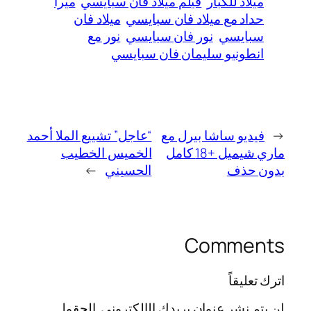
ميلاد للكبار
فيلم ميلاد فان سبايسي
ميرا
حداد مع ميلاد فان سبايسي
ميلاد فان
سبايسي
نور فان سبايسي
نور مع
انطونيو سليمان فان سبايسي
←
فيديو ساشا بيرل مع
“عاجل” تشييع الملا أحمد
ماري شيميل +18 كامل
الخميس الخطيب
بدون حذف
الحسيني
→
Comments
اترك تعليقاً
لن يتم نشر عنوان بريدك الإلكتروني.
الحقول