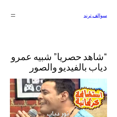
تخطى
إلى
سوالف ترند
المحتوى
“شاهد حصريا” شبيه عمرو
دياب بالفيديو والصور