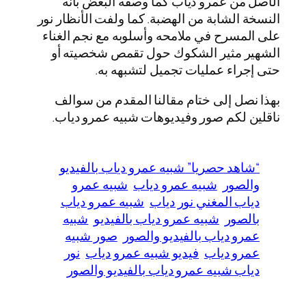
الأصل من عمرو دياب كما وصفه البعض بأنه
النسخة الشابة من الهضبة. كما ولفت الأنظار نور
على المسرح في ملامحه وأسلوبه مع نجم الغناء
الشهير مثير الشكوك حول تقمص شخصيته أو
حتى إجراء عمليات تجميل لتشبهه به.
بهذا نصل إلى ختام مقالنا المقدم من سوالف
ناقلين لكم صور وفيديوهات شبيه عمرو دياب.
“شاهد حصريا” شبيه عمرو دياب بالفيديو
والصور
شبيه عمرو دياب
شبيه عمرو
دياب المغني نور دياب
شبيه عمرو دياب
بالصور
شبيه عمرو دياب بالفيديو
شبيه
عمرو دياب بالفيديو والصور
صور شبيه
عمرو دياب
فيديو شبيه عمرو دياب
نور
دياب شبيه عمرو دياب بالفيديو والصور