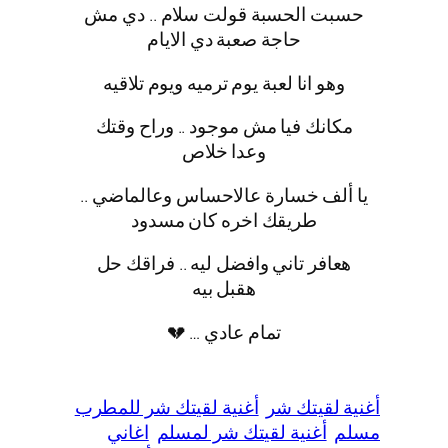
حسبت الحسبة قولت سلام .. دي مش
حاجة صعبة دي الايام
مكانك فيا مش موجود .. وراح وقتك
وعدا خلاص
‎يا ألف خسارة عالاحساس وعالماضي ..
طريقك اخره كان مسدود
‎هعافر تاني وافضل ليه .. فراقك حل
هقبل بيه
تمام عادي … 💔
أغنية لقيتك شر
أغنية لقيتك شر للمطرب
مسلم
أغنية لقيتك شر لمسلم
اغاني