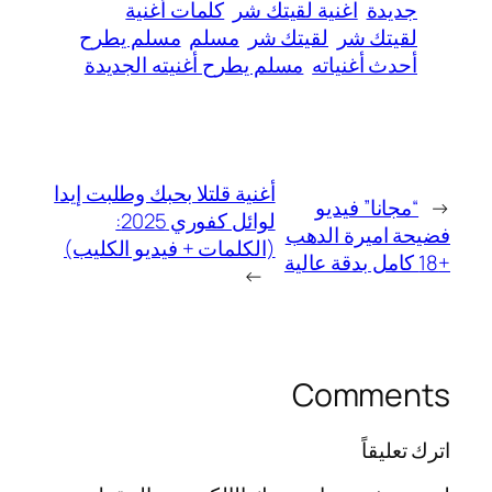
جديدة
اغنية لقيتك شر
كلمات أغنية
لقيتك شر
لقيتك شر
مسلم
مسلم يطرح
أحدث أغنياته
مسلم يطرح أغنيته الجديدة
أغنية قلتلا بحبك وطلبت إيدا
←
“مجانا” فيديو
لوائل كفوري 2025:
فضيحة اميرة الدهب
(الكلمات + فيديو الكليب)
+18 كامل بدقة عالية
→
Comments
اترك تعليقاً