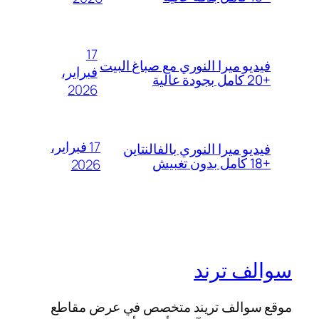
17
فيديو ميرا النوري مع صباغ البيت
فبراير،
+20 كامل بجودة عالية
2026
17 فبراير،
فيديو ميرا النوري بالفالنتاين
+18 كامل بدون تغبيش
2026
سوالف ترند
موقع سوالف تريند متخصص في عرض مقاطع