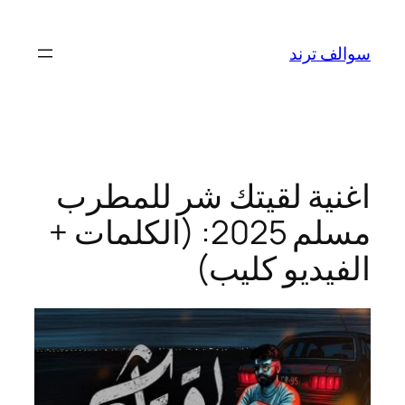
تخطى
إلى
سوالف ترند
المحتوى
اغنية لقيتك شر للمطرب
مسلم 2025: (الكلمات +
الفيديو كليب)