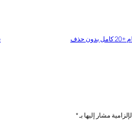
 حذف
في
إلزامية مشار إليها بـ
*