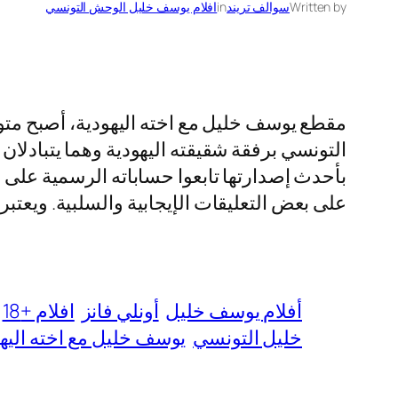
Written by
سوالف تريند
in
افلام يوسف خليل الوحش التونسي
مقطع يوسف خليل مع اخته اليهودية، أصبح متو
التونسي برفقة شقيقته اليهودية وهما يتبادلا
بأحدث إصدارتها تابعوا حساباته الرسمية على 
على بعض التعليقات الإيجابية والسلبية. ويعتب
أفلام يوسف خليل
أونلي فانز
افلام +18
خليل التونسي
يوسف خليل مع اخته اليه