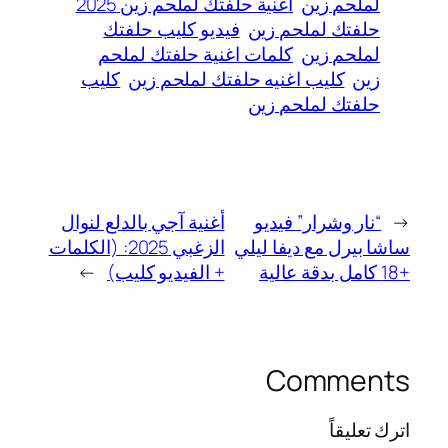
لملحم زين
اغنية حلفتك لملحم زين 2025
حلفتك لملحم زين
فيديو كليب حلفتك
لملحم زين
كلمات اغنية حلفتك لملحم
زين
كليب اغنيه حلفتك لملحم زين
كليب
حلفتك لملحم زين
←
“نار وشرار” فيديو
أغنية آجي بالدلع لنوال
ساشا بيرل مع ديفا ليلي
الزغبي 2025: (الكلمات
+18 كامل بدقة عالية
+ الفيديو كليب)
→
Comments
اترك تعليقاً