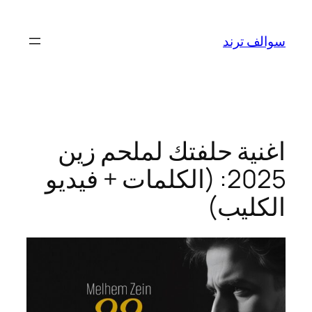
تخطى
إلى
سوالف ترند
المحتوى
اغنية حلفتك لملحم زين
2025: (الكلمات + فيديو
الكليب)