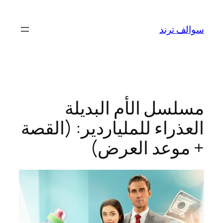
تخطى
إلى
سوالف ترند
المحتوى
مسلسل الأم البديلة
العذراء للملياردير: (القصة
+ موعد العرض)