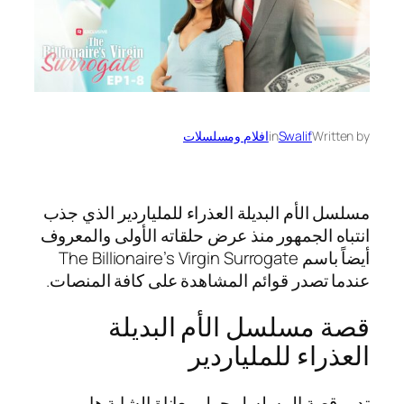
Written by
Swalif
in
افلام ومسلسلات
مسلسل الأم البديلة العذراء للملياردير الذي جذب
انتباه الجمهور منذ عرض حلقاته الأولى والمعروف
أيضاً باسم The Billionaire’s Virgin Surrogate
عندما تصدر قوائم المشاهدة على كافة المنصات.
قصة مسلسل الأم البديلة
العذراء للملياردير
تدور قصة المسلسل حول معاناة الشابة هاربر