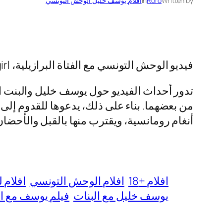
Written by
Roro
in
افلام يوسف خليل الوحش التونسي
فيديو الوحش التونسي مع الفتاة البرازيلية، Gattouzo with Brazilian girl، أحد افلام الوحش التونسي فانسلي الشهيرة والمثيرة.
تدور أحداث الفيديو حول يوسف خليل والبنت الب
من بعضهما. بناء على ذلك، يدعوها للقدوم إلى 
أنغام رومانسية، ويقترب منها بالقبل والأحضان
افلام +18
افلام الوحش التونسي
افلام ل
يوسف خليل مع البنات
فيلم يوسف مع الف