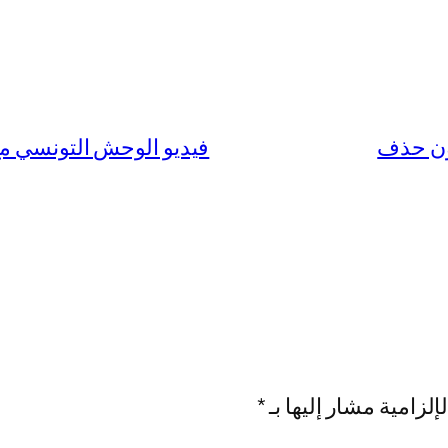
فيديو الوحش التونسي مع جارته في
إلزامية مشار إليها بـ
*