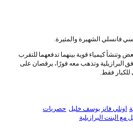
ض وتنشأ كيمياء قوية بينهما تدفعهما للتقرب
فق البرازيلية وتذهب معه فورًا، يرقصان على
 للكبار فقط.
ة
اونلي فانز يوسف خليل
حصريات
مع البنت البرازيلية