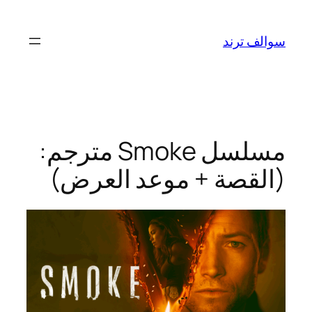
تخطى
إلى
سوالف ترند
المحتوى
مسلسل Smoke مترجم:
(القصة + موعد العرض)