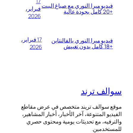
17
فيديو ميرا النوري مع صباغ البيت
فبراير،
+20 كامل بجودة عالية
2026
17 فبراير،
فيديو ميرا النوري بالفالنتاين
+18 كامل بدون تغبيش
2026
سوالف ترند
موقع سوالف تريند متخصص في عرض مقاطع
الفيديو المتنوعة، آخر الأخبار، أخبار المشاهير،
والترفيه، مع تحديثات يومية ومحتوى حصري
للمستخدمين.