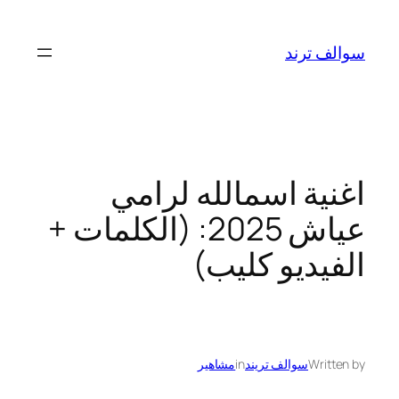
تخطى
إلى
سوالف ترند
المحتوى
اغنية اسمالله لرامي
عياش 2025: (الكلمات +
الفيديو كليب)
Written by
سوالف تريند
in
مشاهير