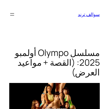
تخطى
إلى
سوالف ترند
المحتوى
مسلسل Olympo أولمبو
2025: (القصة + مواعيد
العرض)