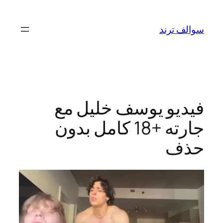
تخطى
إلى
سوالف ترند
المحتوى
فيديو يوسف خليل مع
جارته +18 كامل بدون
حذف