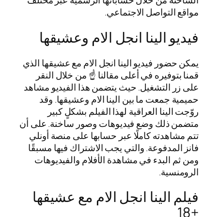
الساخنة من خلال حساباتها الرسمية عبر مختلف
مواقع التواصل الاجتماعي.
فيديو الينا انجل الام وعشيقها
يمكن حضور فيديو الينا انجل الام مع عشيقها الذي
قمنا بتوفيره في أعلى مقالنا ☝️ من خلال النقر
على زر التشغيل. حيث يتضمن هذا الفيديو مشاهد
حميمية جمعت ما بين الينا الام وعشيقها. وقد
روّجت الينا العراقية لهذا الفيلم بشكلٍ كبير
متضمن ذلك وضع فيديوهات وصور ساخنة. على أن
تتم مشاهدته كاملًا عبر حسابها على منصة أونلي
فانز المدفوعة. والتي يجب الاشتراك فيها مسبقًا
ومن ثم البدء في مشاهدة الأفلام والفيديوهات
الرومنسية.
فيلم الينا انجل الام مع عشيقها
+18