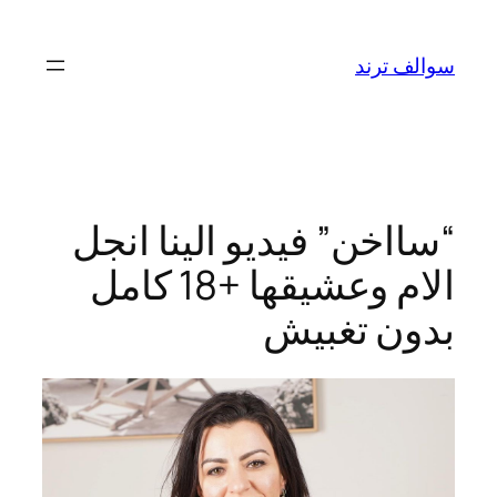
تخطى
إلى
سوالف ترند
المحتوى
“سااخن” فيديو الينا انجل
الام وعشيقها +18 كامل
بدون تغبيش