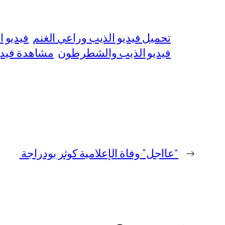
تحميل فيديو الذيب وراعي الغنم
فيديو 
فيديو الذيب والشطرطون
مشاهدة فيد
←
“عااجل” وفاة الإعلامية كوثر بودراجة