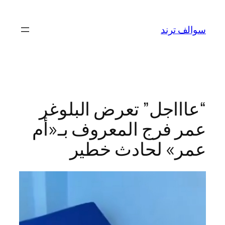
تخطى
إلى
سوالف ترند
المحتوى
“عاااجل” تعرض البلوغر
عمر فرج المعروف بـ«أم
عمر» لحادث خطير