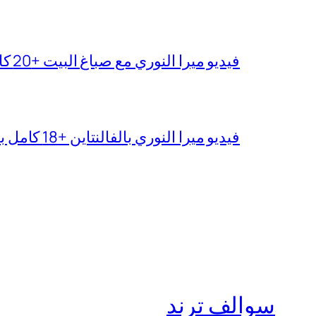
فيديو ميرا النوري مع صباغ البيت +20 كامل بجودة عالية
فيديو ميرا النوري بالفالنتاين +18 كامل بدون تغبيش
سوالف ترند