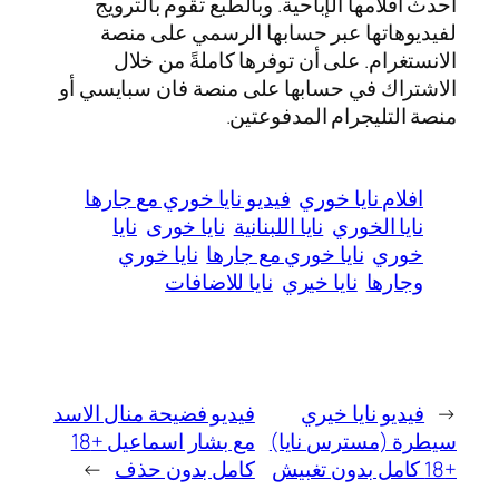
أحدث أفلامها الإباحية. وبالطبع تقوم بالترويج
لفيديوهاتها عبر حسابها الرسمي على منصة
الانستغرام. على أن توفرها كاملةً من خلال
الاشتراك في حسابها على منصة فان سبايسي أو
منصة التليجرام المدفوعتين.
افلام نايا خوري
فيديو نايا خوري مع جارها
نايا الخوري
نايا اللبنانية
نايا خورى
نايا
خوري
نايا خوري مع جارها
نايا خوري
وجارها
نايا خيري
نايا للاضافات
←
فيديو نايا خيري
فيديو فضيحة منال الاسد
سيطرة (مسترس نايا)
مع بشار اسماعيل +18
+18 كامل بدون تغبيش
كامل بدون حذف
→