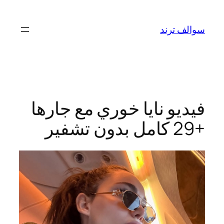
تخطى
إلى
سوالف ترند
المحتوى
فيديو نايا خوري مع جارها
+29 كامل بدون تشفير