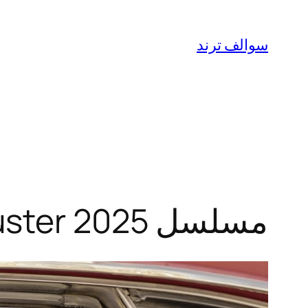
تخطى
إلى
سوالف ترند
المحتوى
مسلسل Duster 2025: (القصة + موعد العرض)