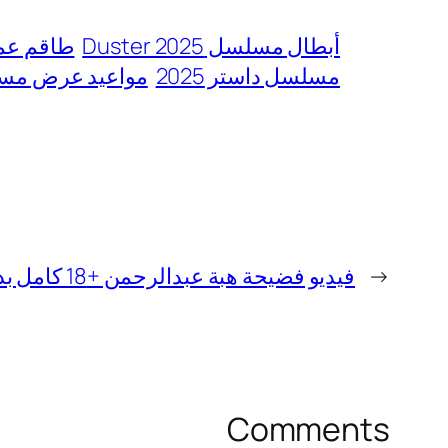
أبطال مسلسل Duster 2025
طاقم عم
مسلسل داستر 2025
مواعيد عرض مسلسل  202
←
فيديو فضيحة هبة عبدالرحمن +18 كامل بدون حذف
Comments