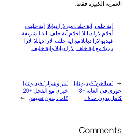
العمرية الكبيرة فقط.
آية خلف
آية خلف مع لارا ديابلا
آية خليف
أفلام لارا ديابلا
افلام آية خلف
اية الشريفة
فيديو لارا ديابلا مع اية خلف
لارا ديابلا
لارا
ديابلا مع اية خلف
لارا ديابلا واية خليف
←
“سااخن” فيديو نايا
“نار وشرار” فيديو نايا
خوري في الغابة +18
خيري مع الفحل +20
كامل بدون حذف
كامل بدون تغبيش
→
Comments