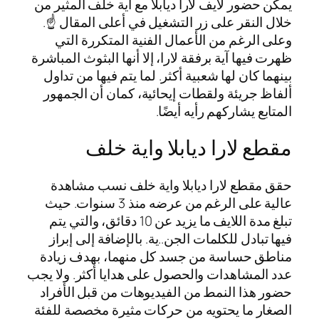
يمكن حضور لايف لارا ديابلا مع اية خلف المثير من
خلال النقر على زر التشغيل في أعلى المقال ☝️.
وعلى الرغم من الأعمال الفنية المتكررة التي
ظهرت فيها آية برفقة لارا، إلا أنها البثوث المباشرة
بينهما كان لها شعبية أكثر. لما يتم فيها من تداول
ألفاظ جريئة ولقطات إيحائية، كمان أن الجمهور
المتابع يشاركهم رأيه أيضًا.
مقطع لارا ديابلا واية خلف
حقق مقطع لارا ديابلا واية خلف نسب مشاهدة
عالية على الرغم من عرضه منذ 3 سنوات. حيث
تبلغ مدة اللايف ما يزيد عن 10 دقائق، والتي يتم
فيها تبادل للكلمات الجن..ية. بالإضافة إلى إبراز
مناطق حساسة من جسد كل منهما، بهدف زيادة
عدد المشاهدات والحصول على هدايا أكثر. ولا يجب
حضور هذا النمط من الفيديوهات من قبل الأفراد
الصغار ما يحتويه من حركات مثيرة مخصصة للفئة