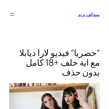
تخطى
إلى
سوالف ترند
المحتوى
“حصريا” فيديو لارا ديابلا
مع اية خلف +18 كامل
بدون حذف