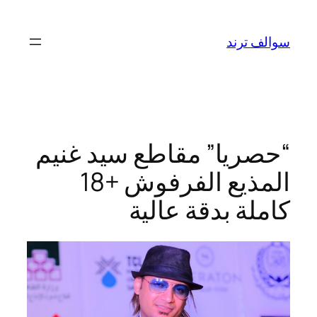
تخطى
إلى
سوالف ترند
المحتوى
“حصريا” مقاطع سيد غنيم
المذيع الفرفوش +18
كاملة بدقة عالية