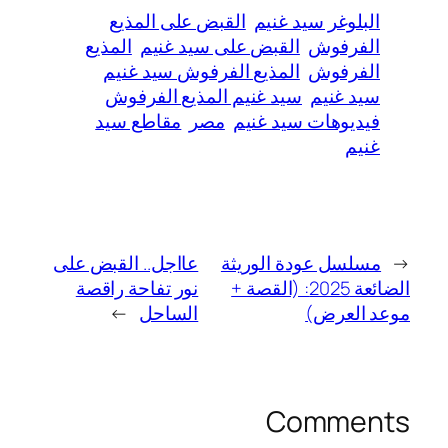
البلوغر سيد غنيم
القبض على المذيع
الفرفوش
القبض على سيد غنيم
المذيع
الفرفوش
المذيع الفرفوش سيد غنيم
سيد غنيم
سيد غنيم المذيع الفرفوش
فيديوهات سيد غنيم
مصر
مقاطع سيد
غنيم
←
مسلسل عودة الوريثة
عااجل.. القبض على
الضائعة 2025: (القصة +
نور تفاحة راقصة
موعد العرض)
الساحل
→
Comments