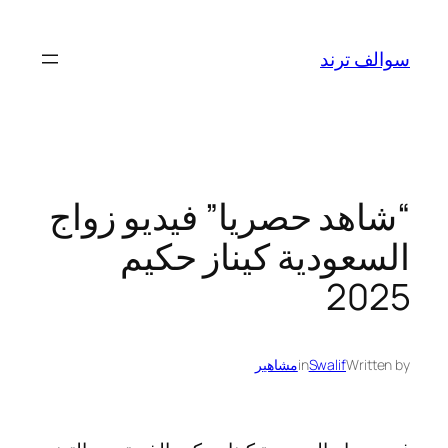
تخطى
إلى
سوالف ترند
المحتوى
“شاهد حصريا” فيديو زواج
السعودية كيناز حكيم
2025
Written by
Swalif
in
مشاهير