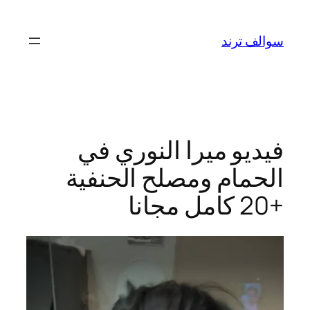
تخطى
إلى
سوالف ترند
المحتوى
فيديو ميرا النوري في
الحمام ومصلح الحنفية
+20 كامل مجانا