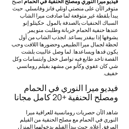
فيديو ميرا النوري ومصلح الحنفية في الحمام
اصبح
متوفر الآن على منصتي اونلي فانز وفانسلي. حيث
يبدأ بلقطة غير متوقعة لما صادفت ميرا الشاب
السباك الحنفيات بالصدفة بالمول. حكيتلو إنو
عندها حنفية الحمام خربانة وطلبت منو يمر
يشوفها إذا بيقدر يساعد. انجذب الشاب من أول
لحظة لجمال ميرا الطبيعي وحضورها اللافت وحب
يكون قدها ويساعدها. لما وصل عالبيت بلشت
القصة تاخد طابع فيه تواصل خجل وابتسامات وكل
شي كان عفوي وكأنو من مشهد بفيلم رومانسي
خفيف.
فيديو ميرا النوري في الحمام
ومصلح الحنفية +20 كامل مجانا
شاهد الآن حصريات رومانسية للعراقية ميرا
النوري في الحمام مع مصلح الحنفية من الفيلم
المرفق أعلاه. حيث يبدأ الفيلم بدخولهما المنزل