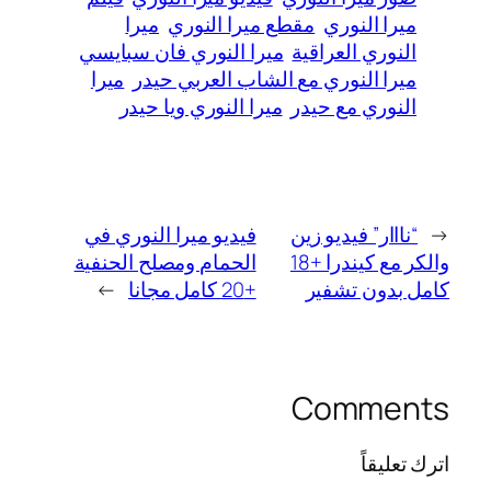
ميرا النوري
مقطع ميرا النوري
ميرا
النوري العراقية
ميرا النوري فان سبايسي
ميرا النوري مع الشاب العربي حيدر
ميرا
النوري مع حيدر
ميرا النوري ويا حيدر
←
“نااار” فيديو زين
فيديو ميرا النوري في
والكر مع كيندرا +18
الحمام ومصلح الحنفية
كامل بدون تشفير
+20 كامل مجانا
→
Comments
اترك تعليقاً