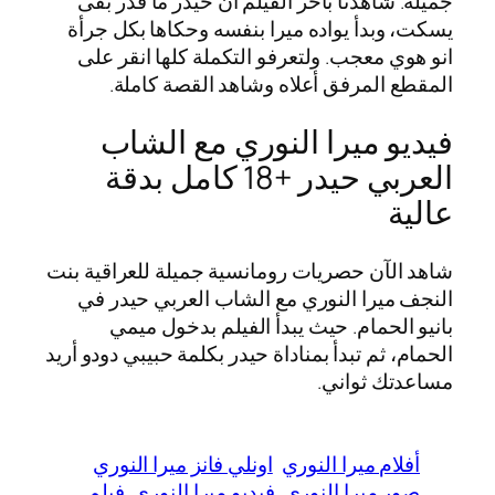
جميلة. شاهدنا بأخر الفيلم أن حيدر ما قدر بقى
يسكت، وبدأ يواده ميرا بنفسه وحكاها بكل جرأة
انو هوي معجب. ولتعرفو التكملة كلها انقر على
المقطع المرفق أعلاه وشاهد القصة كاملة.
فيديو ميرا النوري مع الشاب
العربي حيدر +18 كامل بدقة
عالية
شاهد الآن حصريات رومانسية جميلة للعراقية بنت
النجف ميرا النوري مع الشاب العربي حيدر في
بانيو الحمام. حيث يبدأ الفيلم بدخول ميمي
الحمام، ثم تبدأ بمناداة حيدر بكلمة حبيبي دودو أريد
مساعدتك ثواني.
أفلام ميرا النوري
اونلي فانز ميرا النوري
صور ميرا النوري
فيديو ميرا النوري
فيلم