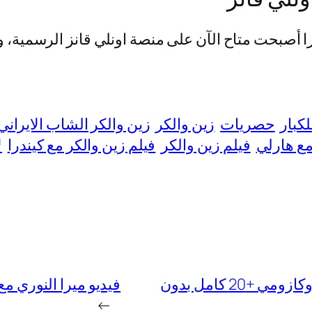
أصبحت متاح الآن على منصة اونلي قانز الرسمية، ومدته فق
لكبار
حصريات
زين والكر
زين والكر الشاب الايراني
مع هارلي
فيلم زين والكر
فيلم زين والكر مع كيندرا
ل
“سااخن” فيديو يوسف خليل مع زين ووكر وكازومي +20 كامل بدون
فيديو ميرا النوري مع الشاب ا
→