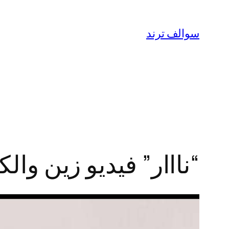
تخطى
إلى
سوالف ترند
المحتوى
“نااار” فيديو زين والكر مع كيندرا