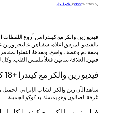
Written by
abaq
in
افلام للكبار
فيديو زين والكر مع كيندرا من أروع اللقطات 
بالفيديو المرفق أعلاه، شفناهن عالبحر وزين ع
بخفة دم وعطف واضح. وبعدها، انتقلوا لمغامر
فيهن. العلاقة بيناتهن فعلاً بتلمس القلب. وكل
فيديو زين والكر مع كيندرا +18 كامل بدون تشفير
شاهد الآن زين والكر الشاب الإيراني الجميل 
غرفة الصالون وهو يمسك يد كوكو الجميلة.
فيلم زين والكر مع كيندرا كامل ا