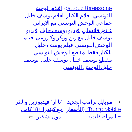
gattouz threesome
افلام الوحش
التونسي
افلام للكبار
افلام يوسف خليل
جماعي الوحش التونسي مع الايراني
غاتوز فانسلي
فيديو يوسف خليل
فيديو
يوسف خليل مع زين ووكر وكازومي
فيلم
الوحش التونسي
فيلم يوسف خليل
للكبار فقط
مقطع الوحش التونسي
مقطع يوسف خليل
يوسف خليل
يوسف
خليل الوحش التونسي
←
موبايل ترامب الجديد
“نااار” فيديو زين والكر
Trump Mobile: (الأسعار
مع كيندرا +18 كامل
+ المواصفات)
بدون تشفير
→