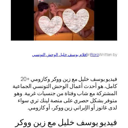
Written by
Roro
in
افلام يوسف خليل الوحش التونسي
فيديو يوسف خليل مع زين ووكر وكازومي +20
كامل، هو أحدث أعمال الوحش التونسي الجماعية
المشتركة مع شاب وفتاة من جنسيات غربية. وهو
متوفر بشكل حصري على منصة لينك تري سواء
لدى غاتوز أو الإيراني زين ووكر، أو كازومي.
فيديو يوسف خليل مع زين ووكر