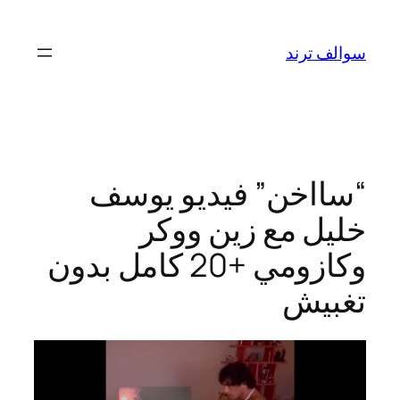
تخطى
إلى
سوالف ترند
المحتوى
“سااخن” فيديو يوسف
خليل مع زين ووكر
وكازومي +20 كامل بدون
تغبيش