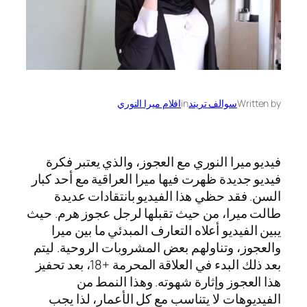
Written by
سوالف تريند
in
افلام ميرا النوري
فيديو ميرا النوري مع العجوز، والذي يعتبر فكرة
فيديو جديدة ظهرت فيها ميرا العراقية مع أحد كبار
السن. فقد حظي هذا الفيديو بانتقادات عديدة
طالت ميرا، من حيث تقبلها لرجل عجوز هرم. حيث
يبين الفيديو أعلاه التعارف المبدئي ما بين ميرا
والعجوز، وتناولهم بعض المشروبات الروحية. ليتم
بعد ذلك البدء في العلاقة المحرمة +18، بعد تحفيز
هذا العجوز وإثارة شهوته. وهذا النمط من
الفيديوهات لا يتناسب مع كل الأعمار، لذا يجب