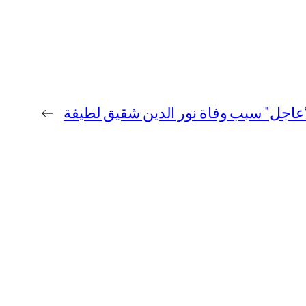
عاجل” سبب وفاة نور الدين شقيق لطيفة
→