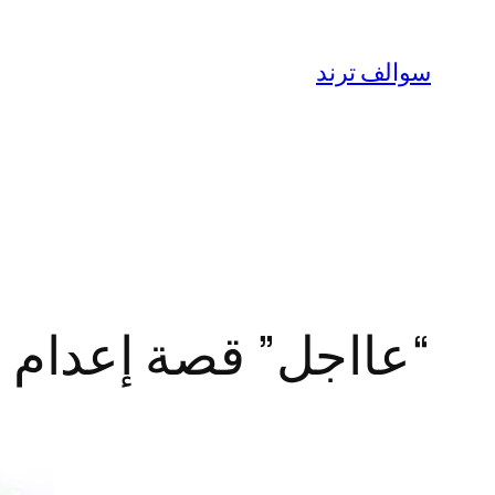
تخطى
إلى
سوالف ترند
المحتوى
“عااجل” قصة إعدام ال