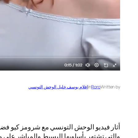
Written by
Roro
in
افلام يوسف خليل الوحش التونسي
أثار فيديو الوحش التونسي مع شرومز كيو فضول
والتي تشتهر بأسلوبها البسيط والمباشر على من