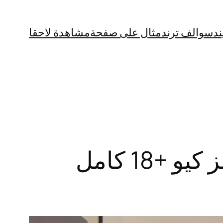
ند
سوالف ترند
مثال على صفحة
مشاهدة لاحقا
“نار وشرار” فيديو الوحش التونسي مع شرومز كيو +18 كامل