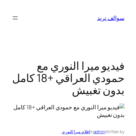
تخطى
إلى
سوالف ترند
المحتوى
فيديو ميرا النوري مع
حمودي العراقي +18 كامل
بدون تغبيش
Written by
admin
in
افلام ميرا النوري