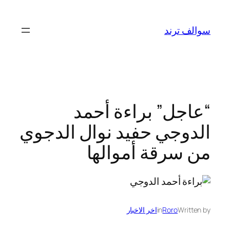
تخطى
إلى
سوالف ترند
المحتوى
“عاجل” براءة أحمد
الدوجي حفيد نوال الدجوي
من سرقة أموالها
Written by
Roro
in
اخر الاخبار